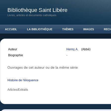
Bibliothèque Saint Libère
Livres, articles et documents catholiques
ACCUEIL
LA BIBLIOTHÈQUE
THÈMES
IMAGES
REC
Auteur
Henry, A.
(Abbé)
Biographie
-
Ouvrages de cet auteur ou de la même série
Histoire de l'éloquence
Articles/Extraits