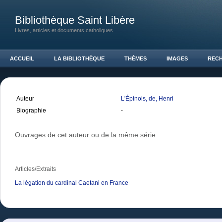
Bibliothèque Saint Libère
Livres, articles et documents catholiques
ACCUEIL
LA BIBLIOTHÈQUE
THÈMES
IMAGES
REC
Auteur
L'Épinois, de, Henri
Biographie
-
Ouvrages de cet auteur ou de la même série
Articles/Extraits
La légation du cardinal Caetani en France