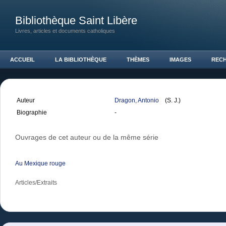
Bibliothèque Saint Libère
Livres, articles et documents catholiques
ACCUEIL
LA BIBLIOTHÈQUE
THÈMES
IMAGES
REC
Auteur
Dragon, Antonio
(S. J.)
Biographie
-
Ouvrages de cet auteur ou de la même série
Au Mexique rouge
Articles/Extraits