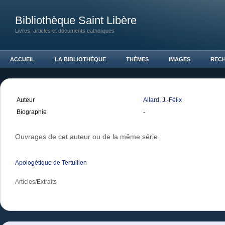
Bibliothèque Saint Libère
Livres, articles et documents catholiques
ACCUEIL
LA BIBLIOTHÈQUE
THÈMES
IMAGES
REC
Auteur
Allard, J.-Félix
Biographie
-
Ouvrages de cet auteur ou de la même série
Apologétique de Tertullien
Articles/Extraits