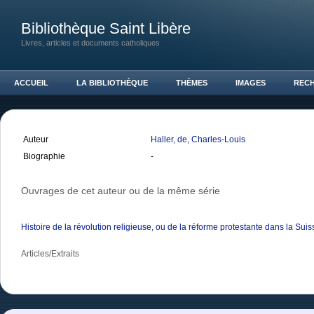
Bibliothèque Saint Libère
Livres, articles et documents catholiques
ACCUEIL
LA BIBLIOTHÈQUE
THÈMES
IMAGES
REC
Auteur
Haller, de, Charles-Louis
Biographie
-
Ouvrages de cet auteur ou de la même série
Histoire de la révolution religieuse, ou de la réforme protestante dans la Sui
Articles/Extraits