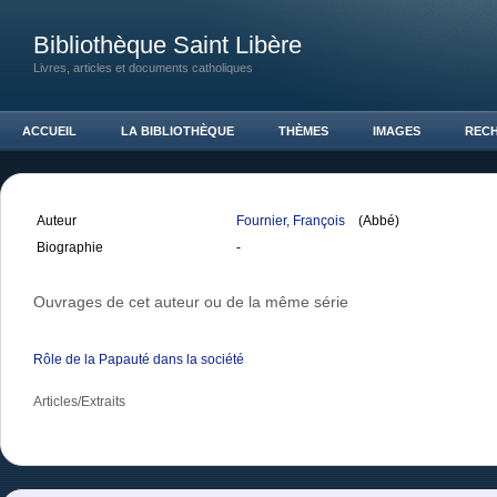
Bibliothèque Saint Libère
Livres, articles et documents catholiques
ACCUEIL
LA BIBLIOTHÈQUE
THÈMES
IMAGES
REC
Auteur
Fournier, François
(Abbé)
Biographie
-
Ouvrages de cet auteur ou de la même série
Rôle de la Papauté dans la société
Articles/Extraits