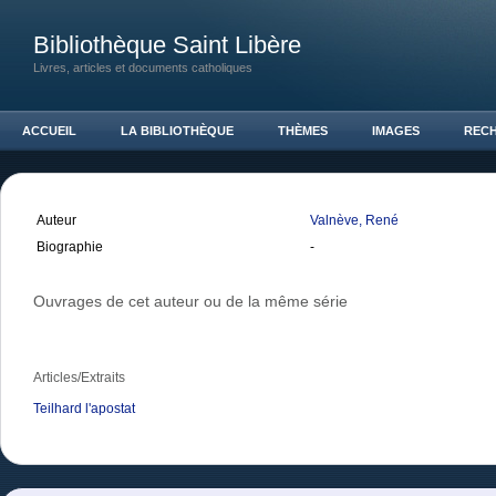
Bibliothèque Saint Libère
Livres, articles et documents catholiques
ACCUEIL
LA BIBLIOTHÈQUE
THÈMES
IMAGES
REC
Auteur
Valnève, René
Biographie
-
Ouvrages de cet auteur ou de la même série
Articles/Extraits
Teilhard l'apostat