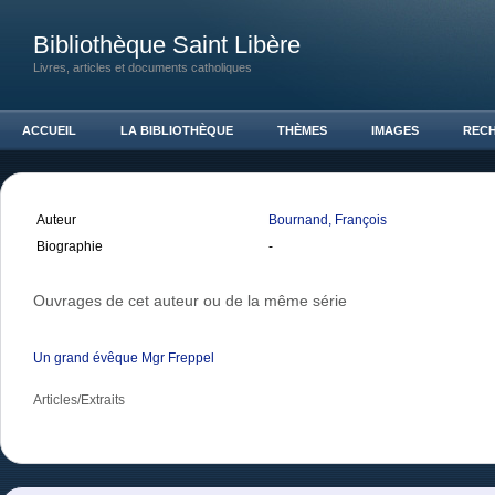
Bibliothèque Saint Libère
Livres, articles et documents catholiques
ACCUEIL
LA BIBLIOTHÈQUE
THÈMES
IMAGES
REC
Auteur
Bournand, François
Biographie
-
Ouvrages de cet auteur ou de la même série
Un grand évêque Mgr Freppel
Articles/Extraits