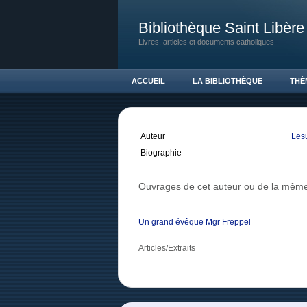
Bibliothèque Saint Libère
Livres, articles et documents catholiques
ACCUEIL
LA BIBLIOTHÈQUE
THÈ
Auteur
Les
Biographie
-
Ouvrages de cet auteur ou de la même
Un grand évêque Mgr Freppel
Articles/Extraits