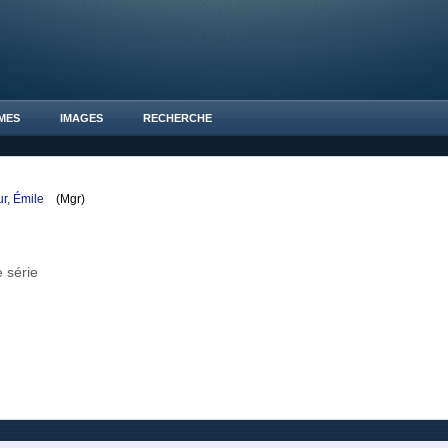
MES
IMAGES
RECHERCHE
ur, Émile
(Mgr)
 série