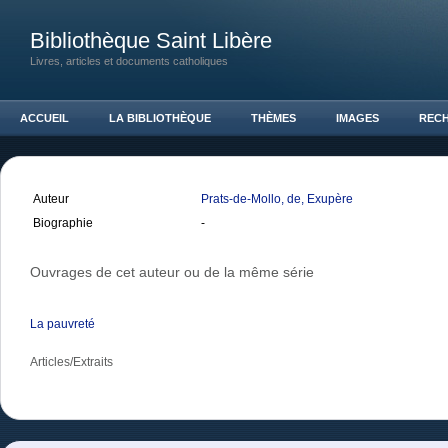
Bibliothèque Saint Libère
Livres, articles et documents catholiques
ACCUEIL
LA BIBLIOTHÈQUE
THÈMES
IMAGES
REC
Auteur
Prats-de-Mollo, de, Exupère
Biographie
-
Ouvrages de cet auteur ou de la même série
La pauvreté
Articles/Extraits