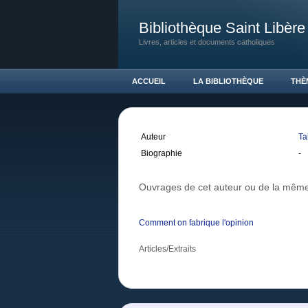
Bibliothèque Saint Libère
Livres, articles et documents catholiques
ACCUEIL
LA BIBLIOTHÈQUE
THÈ
Auteur
Ta
Biographie
-
Ouvrages de cet auteur ou de la même
Comment on fabrique l'opinion
Articles/Extraits