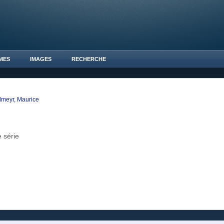
MES
IMAGES
RECHERCHE
lmeyr, Maurice
 série