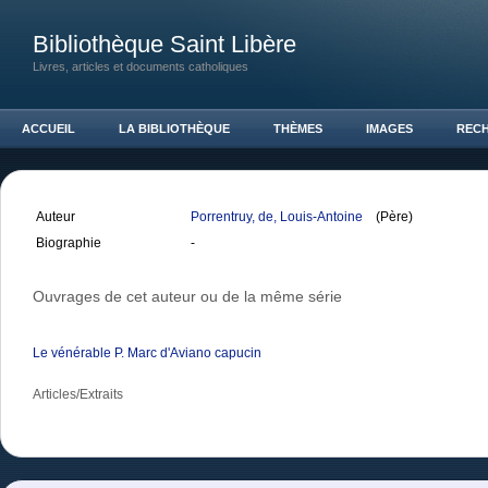
Bibliothèque Saint Libère
Livres, articles et documents catholiques
ACCUEIL
LA BIBLIOTHÈQUE
THÈMES
IMAGES
REC
Auteur
Porrentruy, de, Louis-Antoine
(Père)
Biographie
-
Ouvrages de cet auteur ou de la même série
Le vénérable P. Marc d'Aviano capucin
Articles/Extraits