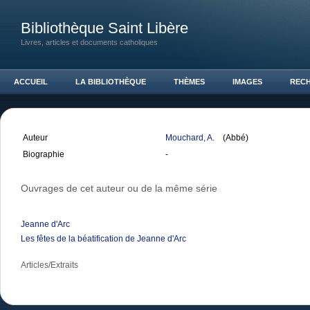
Bibliothèque Saint Libère
Livres, articles et documents catholiques
ACCUEIL
LA BIBLIOTHÈQUE
THÈMES
IMAGES
REC
Auteur
Mouchard, A.
(Abbé)
Biographie
-
Ouvrages de cet auteur ou de la même série
Jeanne d'Arc
Les fêtes de la béatification de Jeanne d'Arc
Articles/Extraits