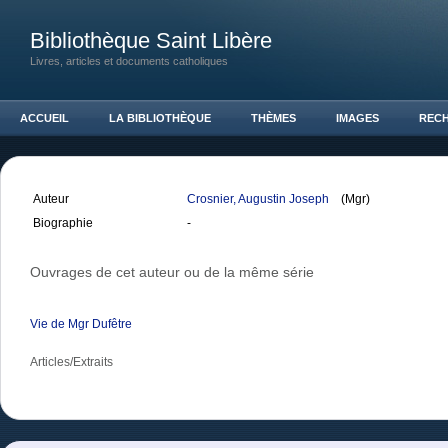
Bibliothèque Saint Libère
Livres, articles et documents catholiques
ACCUEIL
LA BIBLIOTHÈQUE
THÈMES
IMAGES
REC
Auteur
Crosnier, Augustin Joseph
(Mgr)
Biographie
-
Ouvrages de cet auteur ou de la même série
Vie de Mgr Dufêtre
Articles/Extraits