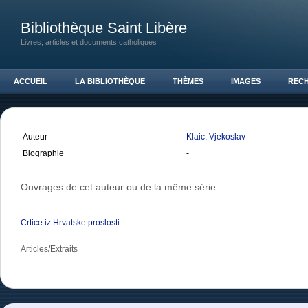
Bibliothèque Saint Libère
Livres, articles et documents catholiques
ACCUEIL
LA BIBLIOTHÈQUE
THÈMES
IMAGES
REC
Auteur
Klaic, Vjekoslav
Biographie
-
Ouvrages de cet auteur ou de la même série
Crtice iz Hrvatske proslosti
Articles/Extraits