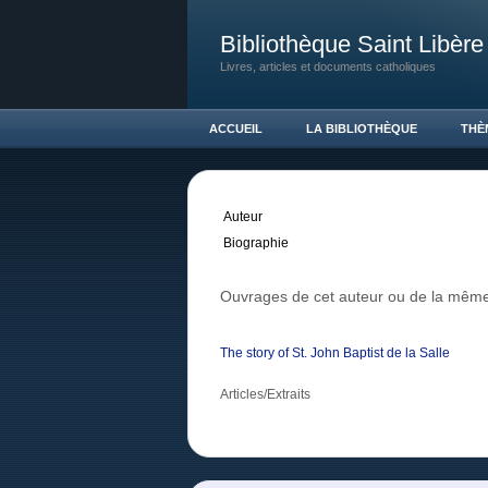
Bibliothèque Saint Libère
Livres, articles et documents catholiques
ACCUEIL
LA BIBLIOTHÈQUE
THÈ
Auteur
Biographie
Ouvrages de cet auteur ou de la même
The story of St. John Baptist de la Salle
Articles/Extraits