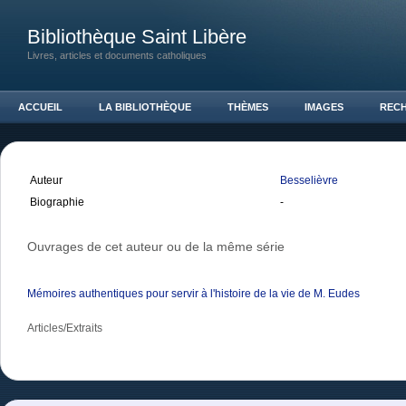
Bibliothèque Saint Libère
Livres, articles et documents catholiques
ACCUEIL
LA BIBLIOTHÈQUE
THÈMES
IMAGES
REC
Auteur
Besselièvre
Biographie
-
Ouvrages de cet auteur ou de la même série
Mémoires authentiques pour servir à l'histoire de la vie de M. Eudes
Articles/Extraits