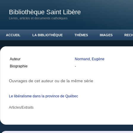
Bibliothèque Saint Libère
Livres, articles et documents catholiques
ACCUEIL
LA BIBLIOTHÈQUE
THÈMES
IMAGES
REC
Auteur
Normand, Eugène
Biographie
-
Ouvrages de cet auteur ou de la même série
Le libéralisme dans la province de Québec
Articles/Extraits