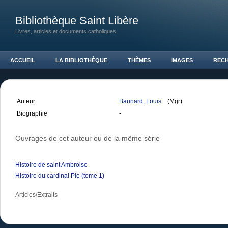
Bibliothèque Saint Libère
Livres, articles et documents catholiques
ACCUEIL
LA BIBLIOTHÈQUE
THÈMES
IMAGES
REC
Auteur
Baunard, Louis
(Mgr)
Biographie
-
Ouvrages de cet auteur ou de la même série
Histoire de saint Ambroise
Histoire du cardinal Pie (tome 1)
Articles/Extraits