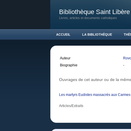
Bibliothèque Saint Libère
Livres, articles et documents catholiques
ACCUEIL
LA BIBLIOTHÈQUE
THÈ
Auteur
Rovol
Biographie
-
Ouvrages de cet auteur ou de la même
Les martyrs Eudistes massacrés aux Carmes e
Articles/Extraits