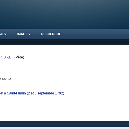
MES
IMAGES
RECHERCHE
t, J.-B.
(Père)
 série
t à Saint-Firmin (2 et 3 septembre 1792)