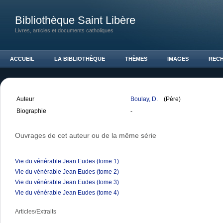
Bibliothèque Saint Libère
Livres, articles et documents catholiques
ACCUEIL
LA BIBLIOTHÈQUE
THÈMES
IMAGES
REC
Auteur
Boulay, D.
(Père)
Biographie
-
Ouvrages de cet auteur ou de la même série
Vie du vénérable Jean Eudes (tome 1)
Vie du vénérable Jean Eudes (tome 2)
Vie du vénérable Jean Eudes (tome 3)
Vie du vénérable Jean Eudes (tome 4)
Articles/Extraits