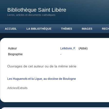
Bibliothèque Saint Libère
Livres, articles et documents catholiques
ACCUEIL
LA BIBLIOTHÈQUE
THÈMES
IMAGES
REC
Auteur
Lefebvre, F.
(Abbé)
Biographie
-
Ouvrages de cet auteur ou de la même série
Les Huguenots et la Ligue, au diocèse de Boulogne
Articles/Extraits