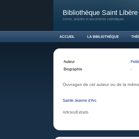
Bibliothèque Saint Libère
Livres, articles et documents catholiques
ACCUEIL
LA BIBLIOTHÈQUE
THÈ
Auteur
Petit
Biographie
-
Ouvrages de cet auteur ou de la même
Sainte Jeanne d'Arc
Articles/Extraits