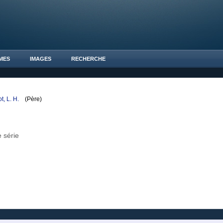
MES
IMAGES
RECHERCHE
ot, L. H.
(Père)
 série