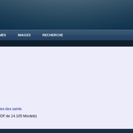
MES
IMAGES
RECHERCHE
ies des saints
F de 14.105 Moctets)