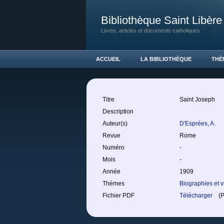
Bibliothèque Saint Libère
Livres, articles et documents catholiques
ACCUEIL
LA BIBLIOTHÈQUE
THÈ
Titre
Saint Joseph
Description
Auteur(s)
D'Esprées, A.
Revue
Rome
Numéro
-
Mois
-
Année
1909
Thèmes
Biographies et v
Fichier PDF
Télécharger
(PD