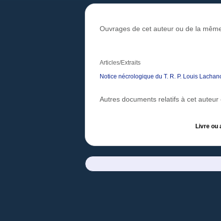
Ouvrages de cet auteur ou de la même
Articles/Extraits
Notice nécrologique du T. R. P. Louis Lachanc
Autres documents relatifs à cet auteu
Livre ou 