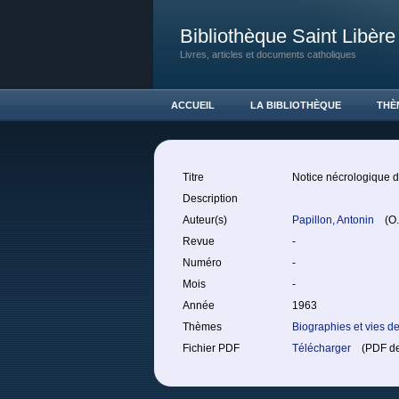
Bibliothèque Saint Libère
Livres, articles et documents catholiques
ACCUEIL
LA BIBLIOTHÈQUE
THÈ
Titre
Notice nécrologique du
Description
Auteur(s)
Papillon, Antonin
(O. 
Revue
-
Numéro
-
Mois
-
Année
1963
Thèmes
Biographies et vies de
Fichier PDF
Télécharger
(PDF de 