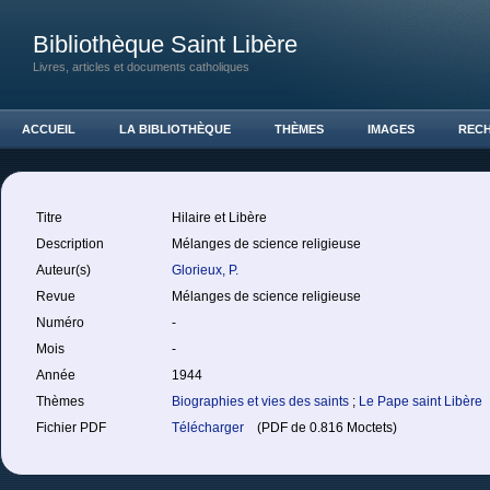
Bibliothèque Saint Libère
Livres, articles et documents catholiques
ACCUEIL
LA BIBLIOTHÈQUE
THÈMES
IMAGES
REC
Titre
Hilaire et Libère
Description
Mélanges de science religieuse
Auteur(s)
Glorieux, P.
Revue
Mélanges de science religieuse
Numéro
-
Mois
-
Année
1944
Thèmes
Biographies et vies des saints
;
Le Pape saint Libère
Fichier PDF
Télécharger
(PDF de 0.816 Moctets)