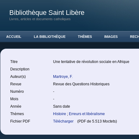
Bibliothèque Saint Libère
Livres, articles et documents catholiques
ACCUEIL
LA BIBLIOTHÈQUE
THÈMES
IMAGES
REC
Titre
Une tentative de révolution sociale en Afrique
Description
Auteur(s)
Martroye, F.
Revue
Revue des Questions Historiques
Numéro
-
Mois
-
Année
Sans date
Thèmes
Histoire
;
Erreurs et libéralisme
Fichier PDF
Télécharger
(PDF de 5.513 Moctets)