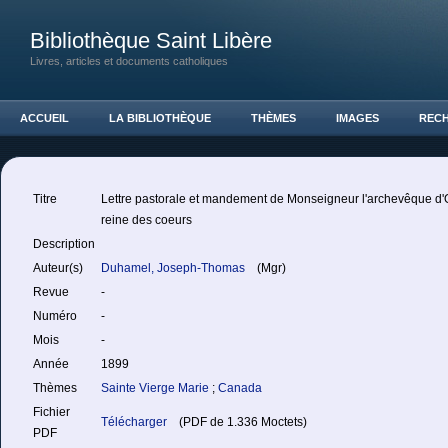
Bibliothèque Saint Libère
Livres, articles et documents catholiques
ACCUEIL
LA BIBLIOTHÈQUE
THÈMES
IMAGES
REC
Titre
Lettre pastorale et mandement de Monseigneur l'archevêque d'Ot
reine des coeurs
Description
Auteur(s)
Duhamel, Joseph-Thomas
(Mgr)
Revue
-
Numéro
-
Mois
-
Année
1899
Thèmes
Sainte Vierge Marie
;
Canada
Fichier
Télécharger
(PDF de 1.336 Moctets)
PDF