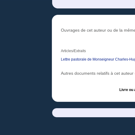
Ouvrages de cet auteur ou de la même
Articles/Extraits
Lettre pastorale de Monseigneur Charles-Hug
Autres documents relatifs à cet auteu
Livre ou 