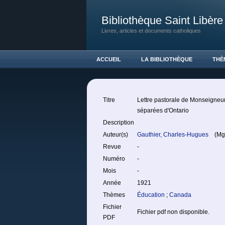
Bibliothèque Saint Libère
Livres, articles et documents catholiques
ACCUEIL
LA BIBLIOTHÈQUE
THÈ
Titre
Lettre pastorale de Monseigneu
séparées d'Ontario
Description
Auteur(s)
Gauthier, Charles-Hugues
(Mg
Revue
-
Numéro
-
Mois
-
Année
1921
Thèmes
Éducation
;
Canada
Fichier
Fichier pdf non disponible.
PDF