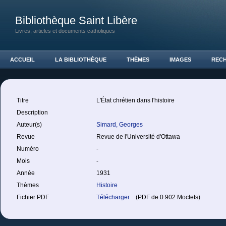
Bibliothèque Saint Libère
Livres, articles et documents catholiques
ACCUEIL
LA BIBLIOTHÈQUE
THÈMES
IMAGES
REC
Titre
L'État chrétien dans l'histoire
Description
Auteur(s)
Simard, Georges
Revue
Revue de l'Université d'Ottawa
Numéro
-
Mois
-
Année
1931
Thèmes
Histoire
Fichier PDF
Télécharger
(PDF de 0.902 Moctets)