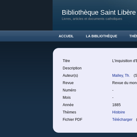
Bibliothèque Saint Libère
Livres, articles et documents catholiques
ACCUEIL
LA BIBLIOTHÈQUE
THÈ
Titre
L'inquisition 
Description
Auteur(s)
Malley, Th.
(S.
Revue
Revue du mond
Numéro
-
Mois
-
Année
1885
Thèmes
Histoire
Fichier PDF
Télécharger
(