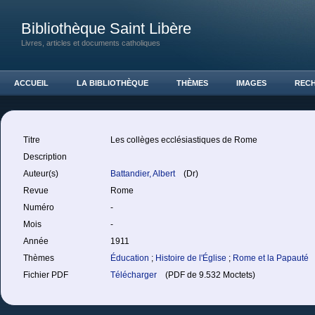
Bibliothèque Saint Libère
Livres, articles et documents catholiques
ACCUEIL
LA BIBLIOTHÈQUE
THÈMES
IMAGES
REC
Titre
Les collèges ecclésiastiques de Rome
Description
Auteur(s)
Battandier, Albert
(Dr)
Revue
Rome
Numéro
-
Mois
-
Année
1911
Thèmes
Éducation
;
Histoire de l'Église
;
Rome et la Papauté
Fichier PDF
Télécharger
(PDF de 9.532 Moctets)