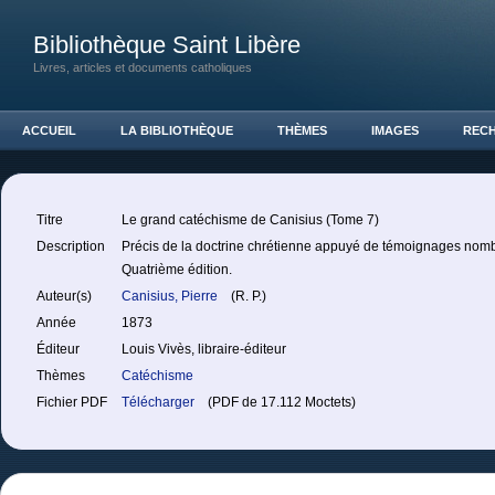
Bibliothèque Saint Libère
Livres, articles et documents catholiques
ACCUEIL
LA BIBLIOTHÈQUE
THÈMES
IMAGES
REC
Titre
Le grand catéchisme de Canisius (Tome 7)
Description
Précis de la doctrine chrétienne appuyé de témoignages nombr
Quatrième édition.
Auteur(s)
Canisius, Pierre
(R. P.)
Année
1873
Éditeur
Louis Vivès, libraire-éditeur
Thèmes
Catéchisme
Fichier PDF
Télécharger
(PDF de 17.112 Moctets)