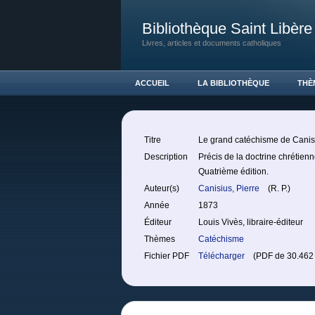
Bibliothèque Saint Libère
Livres, articles et documents catholiques
ACCUEIL
LA BIBLIOTHÈQUE
THÈ
Titre
Le grand catéchisme de Canis
Description
Précis de la doctrine chrétie
Quatrième édition.
Auteur(s)
Canisius, Pierre
(R. P.)
Année
1873
Éditeur
Louis Vivès, libraire-éditeur
Thèmes
Catéchisme
Fichier PDF
Télécharger
(PDF de 30.462 