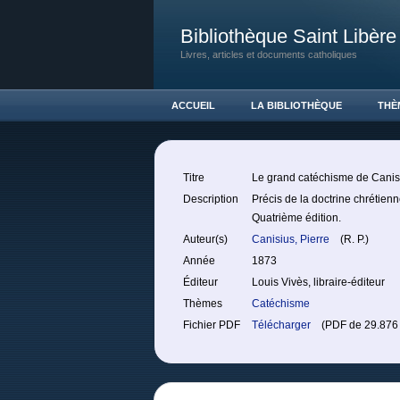
Bibliothèque Saint Libère
Livres, articles et documents catholiques
ACCUEIL
LA BIBLIOTHÈQUE
THÈ
Titre
Le grand catéchisme de Canis
Description
Précis de la doctrine chrétie
Quatrième édition.
Auteur(s)
Canisius, Pierre
(R. P.)
Année
1873
Éditeur
Louis Vivès, libraire-éditeur
Thèmes
Catéchisme
Fichier PDF
Télécharger
(PDF de 29.876 