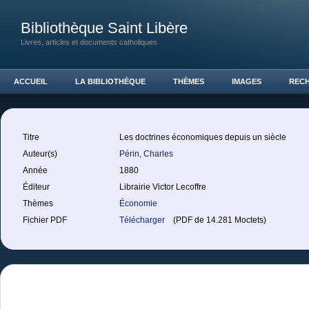
Bibliothèque Saint Libère
Livres, articles et documents catholiques
ACCUEIL
LA BIBLIOTHÈQUE
THÈMES
IMAGES
REC
Titre
Les doctrines économiques depuis un siècle
Auteur(s)
Périn, Charles
Année
1880
Éditeur
Librairie Victor Lecoffre
Thèmes
Économie
Fichier PDF
Télécharger
(PDF de 14.281 Moctets)