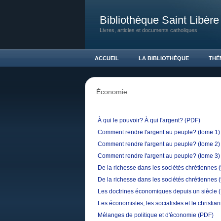
Bibliothèque Saint Libère
Livres, articles et documents catholiques
ACCUEIL
LA BIBLIOTHÈQUE
THÈ
Économie
À qui le pouvoir? À qui l'argent?
(PDF)
Comment rendre l'argent au peuple? (tome 1)
Comment rendre l'argent au peuple? (tome 2)
Comment rendre l'argent au peuple? (tome 3)
De la richesse dans les sociétés chrétiennes 
De la richesse dans les sociétés chrétiennes 
Les doctrines économiques depuis un siècle
Les économistes, les socialistes et le christia
Mélanges de politique et d'économie
(PDF)