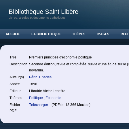
Bibliothèque Saint Libère
Livres, articles et documents catholiques
ACCUEIL
LA BIBLIOTHÈQUE
THÈMES
IMAGES
REC
Titre
Premiers principes d'économie politique
Description
Seconde édition, revue et complétée, suivie d'une étude sur le j
novarum.
Auteur(s)
Périn, Charles
Année
1896
Éditeur
Librairie Victor Lecoffre
Thèmes
Politique
;
Économie
Fichier
Télécharger
(PDF de 18.366 Moctets)
PDF