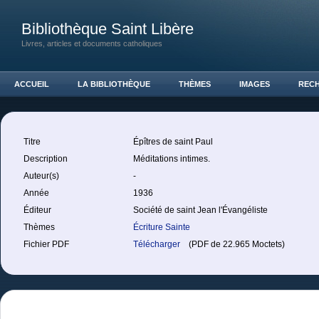
Bibliothèque Saint Libère
Livres, articles et documents catholiques
ACCUEIL
LA BIBLIOTHÈQUE
THÈMES
IMAGES
REC
Titre
Épîtres de saint Paul
Description
Méditations intimes.
Auteur(s)
-
Année
1936
Éditeur
Société de saint Jean l'Évangéliste
Thèmes
Écriture Sainte
Fichier PDF
Télécharger
(PDF de 22.965 Moctets)