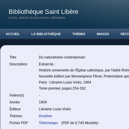
Bibliothèque Saint Libère
Livres, articles et documents catholiques
ACCUEIL
LA BIBLIOTHÈQUE
THÈMES
IMAGES
REC
Titre
Du naturalisme contemporain
Description
Extrait de :
Histoire universelle de l'Église catholique, par l'abbé Ro
Nouvelle édition par Monseigneur Fèvre, Protonotaire ap
Paris : Librairie Louis Vivès, 1904
Tome premier, pages 254-262
Auteur(s)
-
Année
1904
Éditeur
Librairie Louis Vivès
Thèmes
Doctrine
Fichier PDF
Télécharger
(PDF de 0.745 Moctets)