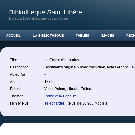
Bibliothèque Saint Libère
Livres, articles et documents catholiques
ACCUEIL
LA BIBLIOTHÈQUE
THÈMES
IMAGES
REC
Titre
La Cause d'Honorius
Description
Documents originaux avec traduction, notes et conclusi
Auteur(s)
-
Année
1870
Éditeur
Victor Palmé, Libraire-Éditeur
Thèmes
Rome et la Papauté
Fichier PDF
Télécharger
(PDF de 16.981 Moctets)