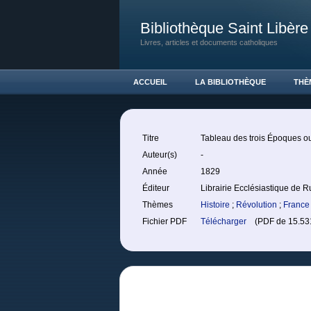
Bibliothèque Saint Libère
Livres, articles et documents catholiques
ACCUEIL
LA BIBLIOTHÈQUE
THÈ
Titre
Tableau des trois Époques ou
Auteur(s)
-
Année
1829
Éditeur
Librairie Ecclésiastique de 
Thèmes
Histoire
;
Révolution
;
France
Fichier PDF
Télécharger
(PDF de 15.531