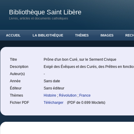
Bibliothèque Saint Libère
Livres, articles et documents catholiques
ACCUEIL
LA BIBLIOTHÈQUE
THÈMES
IMAGES
REC
Titre
Prône d'un bon Curé, sur le Serment Civique
Description
Exigé des Évêques et des Curés, des Prêtres en fonctio
Auteur(s)
-
Année
Sans date
Éditeur
Sans éditeur
Thèmes
Histoire
;
Révolution
;
France
Fichier PDF
Télécharger
(PDF de 0.699 Moctets)