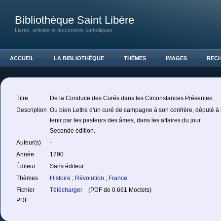
Bibliothèque Saint Libère
Livres, articles et documents catholiques
ACCUEIL
LA BIBLIOTHÈQUE
THÈMES
IMAGES
REC
Titre
De la Conduite des Curés dans les Circonstances Présentes
Description
Ou bien Lettre d'un curé de campagne à son confrère, député à l
tenir par les pasteurs des âmes, dans les affaires du jour.
Seconde édition.
Auteur(s)
-
Année
1790
Éditeur
Sans éditeur
Thèmes
Histoire
;
Révolution
;
France
Fichier
Télécharger
(PDF de 0.661 Moctets)
PDF