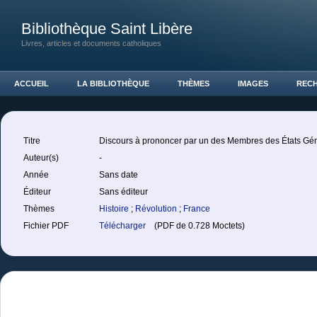
Bibliothèque Saint Libère
Livres, articles et documents catholiques
ACCUEIL
LA BIBLIOTHÈQUE
THÈMES
IMAGES
REC
Titre
Discours à prononcer par un des Membres des États Gé
Auteur(s)
-
Année
Sans date
Éditeur
Sans éditeur
Thèmes
Histoire
;
Révolution
;
France
Fichier PDF
Télécharger
(PDF de 0.728 Moctets)