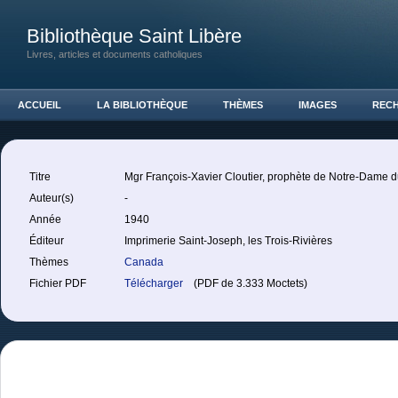
Bibliothèque Saint Libère
Livres, articles et documents catholiques
ACCUEIL
LA BIBLIOTHÈQUE
THÈMES
IMAGES
REC
Titre
Mgr François-Xavier Cloutier, prophète de Notre-Dame 
Auteur(s)
-
Année
1940
Éditeur
Imprimerie Saint-Joseph, les Trois-Rivières
Thèmes
Canada
Fichier PDF
Télécharger
(PDF de 3.333 Moctets)