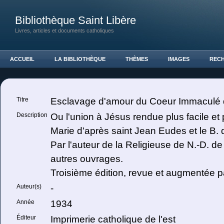
Bibliothèque Saint Libère
Livres, articles et documents catholiques
ACCUEIL
LA BIBLIOTHÈQUE
THÈMES
IMAGES
REC
Titre
Esclavage d'amour du Coeur Immaculé 
Description
Ou l'union à Jésus rendue plus facile et p
Marie d'après saint Jean Eudes et le B. 
Par l'auteur de la Religieuse de N.-D. de
autres ouvrages.
Troisième édition, revue et augmentée pa
Auteur(s)
-
Année
1934
Éditeur
Imprimerie catholique de l'est