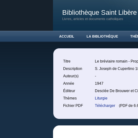
Bibliothèque Saint Libère
Livres, articles et documents catholiques
ACCUEIL
LA BIBLIOTHÈQUE
THÈ
Titre
Le bréviaire romain - Prop
Description
S. Joseph de Cupertino 1
Auteur(s)
-
Année
1947
Éditeur
Desclée De Brouwer et C
Thèmes
Liturgie
Fichier PDF
Télécharger
(PDF de 6.6