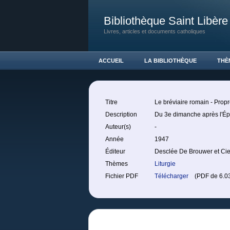
Bibliothèque Saint Libère
Livres, articles et documents catholiques
ACCUEIL
LA BIBLIOTHÈQUE
THÈ
Titre
Le bréviaire romain - Prop
Description
Du 3e dimanche après l'Ép
Auteur(s)
-
Année
1947
Éditeur
Desclée De Brouwer et Cie
Thèmes
Liturgie
Fichier PDF
Télécharger
(PDF de 6.03