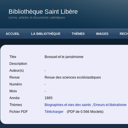
Bibliothèque Saint Libère
Livres, articles et documents catholiques
ACCUEIL
LA BIBLIOTHÈQUE
THÈMES
IMAGES
REC
Titre
Bossuet et le jansénisme
Description
Auteur(s)
-
Revue
Revue des sciences ecclésiastiques
Numéro
-
Mois
-
Année
1865
Thèmes
Biographies et vies des saints
;
Erreurs et libéralisme
Fichier PDF
Télécharger
(PDF de 0.566 Moctets)